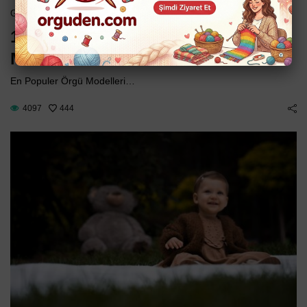
-
Genel Örgü Bilgileri
Haziran 2, 2025
10 En Çok Tercih Edilen Örgü
Modelleri
En Populer Örgü Modelleri…
4097
444