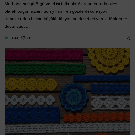
Süsü Yapımı
migurumi Ayıcık
Merhaba sevgili örgü ve el işi tutkunları! orgumburada ailesi
Adım Rehbe
olarak bugün sizleri, son yılların en gözde dekorasyon
Tarifi
(2025)
trendlerinden birinin büyülü dünyasına davet ediyoruz: Makrome
Temmuz 22, 2025
duvar süsü…
Ağustos 8, 202
1644
315
OKUMAYA DEVAM ET
OKUMAYA DEVAM