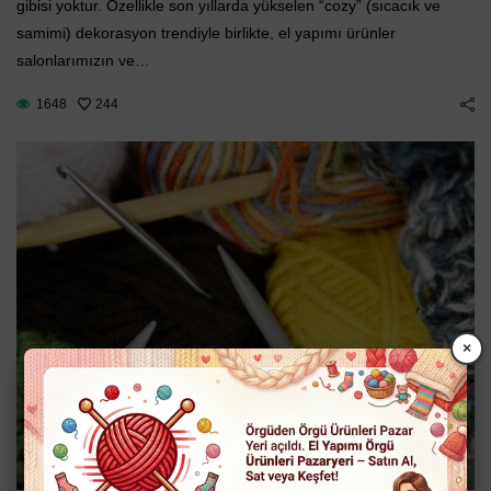
gibisi yoktur. Özellikle son yıllarda yükselen “cozy” (sıcacık ve
samimi) dekorasyon trendiyle birlikte, el yapımı ürünler
salonlarımızın ve…
1648
244
×